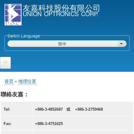
跳
友嘉科技股份有限公司
转
UNION OPTRONICS CORP.
到
主
要
Switch Language
内
简中
列出额
容
首页
首页
地理位置
面
产品与服务
包
聯絡友嘉：
屑
半导体雷射二极体
Tel:
+886-3-4852687 或
+886-3-2759468
外延片
激光芯片 & 倾斜面光检二极体芯片
Fax:
+886-3-4751625
封裝激光二极管