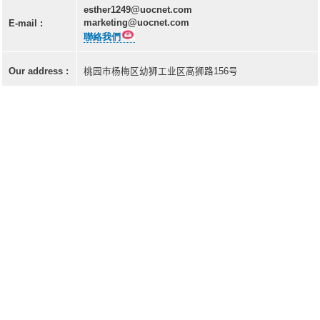
LD(TO-can)
esther1249@uocnet.com
marketing@uocnet.com
E-mail :
CoS & Reflector
聯絡我們
SMD
Our address :
桃园市杨梅区幼狮工业区高狮路156号
代工服务
关于友嘉
公司介紹
品质政策
环境政策
环境政策与环境认证
危害性物质限制 (RoHS / RoHS3.0)
冲突矿产政策声明
相关认证验证