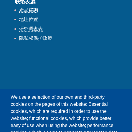
联络友嘉
產品咨詢
地理位置
研究调查表
隐私权保护政策
友嘉科技股份有限公司
We use a selection of our own and third-party
UNION OPTRONICS CORP.
cookies on the pages of this website: Essential
Address :桃园市杨梅区幼狮工业区高狮路
cookies, which are required in order to use the
156号
website; functional cookies, which provide better
E-mail ：esther1249@uocnet.com ,
marketing@uocnet.com ,
联络我们
easy of use when using the website; performance
Tel: +886-3-4852687 , +886-3-2759468