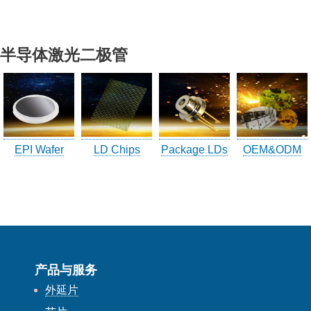
公司讯息
最新消息
半导体激光二极管
展会活动
联络友嘉
地理位置
EPI Wafer
LD Chips
Package LDs
OEM&ODM
联络友嘉
研究调查表
訪客登記
訪客登記建立
产品与服务
外延片