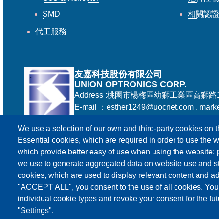
SMD
相關認
代工服務
友嘉科技股份有限公司
UNION OPTRONICS CORP.
Address :桃園市楊梅區幼獅工業區高獅路
E-mail ：esther1249@uocnet.com , mark
Tel: +886-3-4852687 , +886-3-2759468 
We use a selection of our own and third-party cookies on t
Essential cookies, which are required in order to use the w
which provide better easy of use when using the website;
we use to generate aggregated data on website use and sta
cookies, which are used to display relevant content and ad
"ACCEPT ALL", you consent to the use of all cookies. You
individual cookie types and revoke your consent for the fut
"Settings".