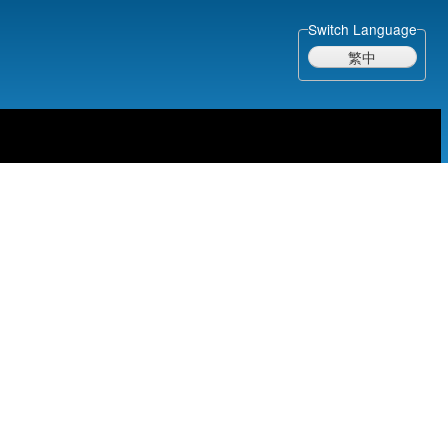
Switch Language
繁中