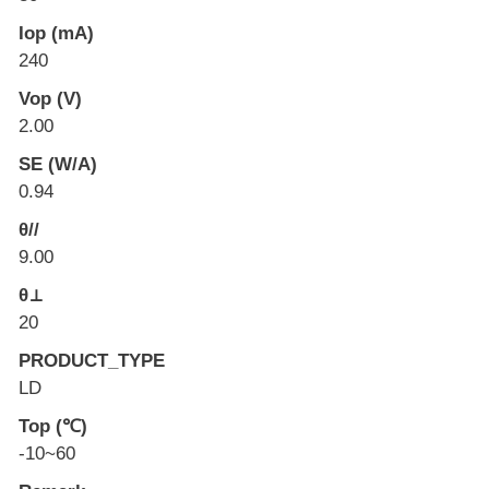
Iop (mA)
240
Vop (V)
2.00
SE (W/A)
0.94
θ//
9.00
θ⊥
20
PRODUCT_TYPE
LD
Top (℃)
-10~60