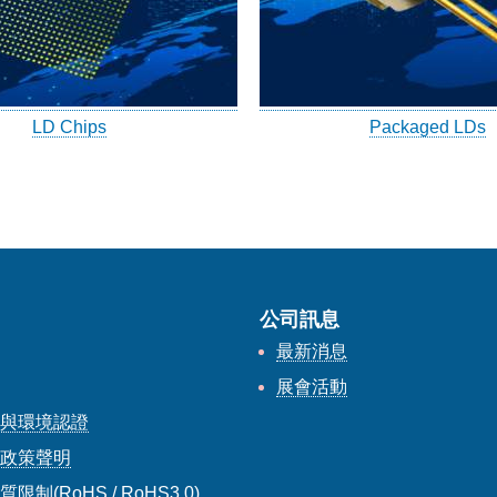
LD Chips
Packaged LDs
公司訊息
紹
最新消息
策
展會活動
策與環境認證
產政策聲明
制(RoHS / RoHS3.0)