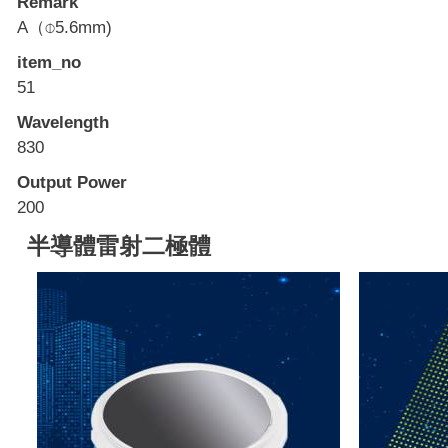
Remark
A（⌽5.6mm)
item_no
51
Wavelength
830
Output Power
200
半導體雷射二極體