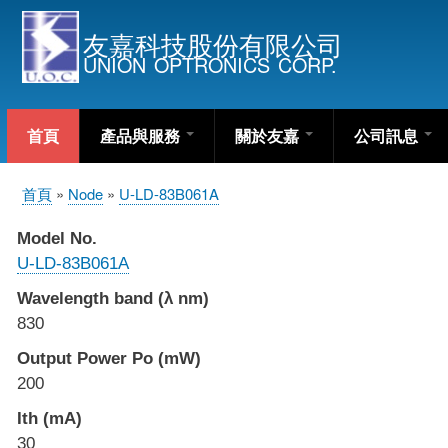
友嘉科技股份有限公司
UNION OPTRONICS CORP.
首頁
產品與服務
關於友嘉
公司訊息
首頁
Node
U-LD-83B061A
導
航
Model No.
連
U-LD-83B061A
結
Wavelength band (λ nm)
830
Output Power Po (mW)
200
Ith (mA)
30