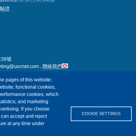
證驗證
156號
eting@uocnet.com ,
聯絡我們
Fax:+886-3-4751625
he pages of this website:
ebsite; functional cookies,
 performance cookies, which
tistics; and marketing
vertising. If you choose
COOKIE SETTINGS
 can accept and reject
ure at any time under