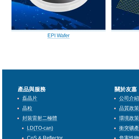
EPI Wafer
產品與服務
關於友嘉
磊晶片
公司介
晶粒
品質政
封裝雷射二極體
環境政
LD(TO-can)
衝突礦
CoS & Reflector
危害性物質限