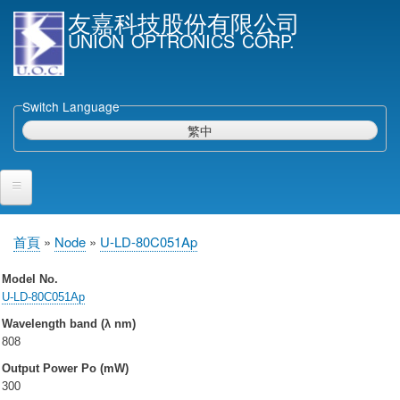
移
友嘉科技股份有限公司
至
UNION OPTRONICS CORP.
主
內
容
Switch Language
繁中
首頁
首頁
Node
U-LD-80C051Ap
導
產品與服務
航
Model No.
連
U-LD-80C051Ap
半導體雷射二極體
結
Wavelength band (λ nm)
磊晶片
808
雷射二極體晶粒 & 傾斜面光檢二極體晶粒
Output Power Po (mW)
封裝雷射二極體
300