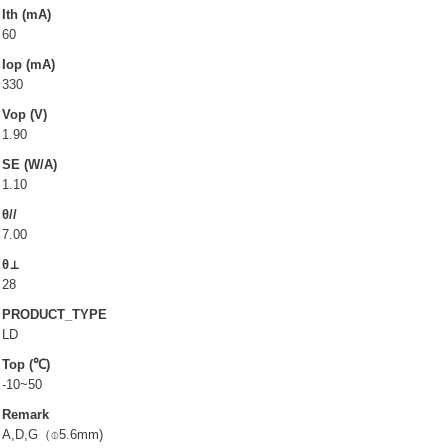
LD(TO-can)
Ith (mA)
60
CoS & Reflector
Iop (mA)
SMD
330
Vop (V)
代工服務
1.90
SE (W/A)
關於友嘉
1.10
θ//
公司介紹
7.00
品質政策
θ⊥
環境政策
28
PRODUCT_TYPE
環境政策與環境認證
LD
危害性物质限制 (RoHS / RoHS3.0)
Top (℃)
衝突礦產政策聲明
-10~50
Remark
相關認證驗證
A,D,G（⌽5.6mm)