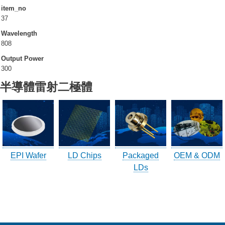
item_no
公司訊息
37
Wavelength
最新消息
808
展會活動
Output Power
300
聯絡友嘉
半導體雷射二極體
地理位置
聯絡我們
滿意度調查表
訪客登記
EPI Wafer
LD Chips
Packaged
OEM & ODM
訪客登記建立
LDs